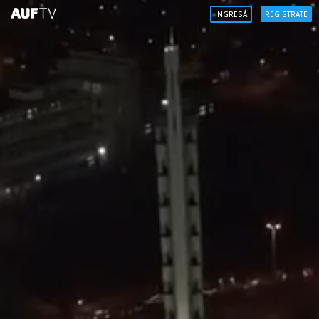
INGRESÁ
REGISTRATE