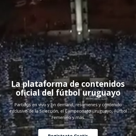
La plataforma de contenidos
oficial del fútbol uruguayo
Partidos en vivo y on demand, resúmenes y contenido
exclusivo de la Selección, el Campeonato Uruguayo, Fútbol
Femenino y más.
Registrate Gratis