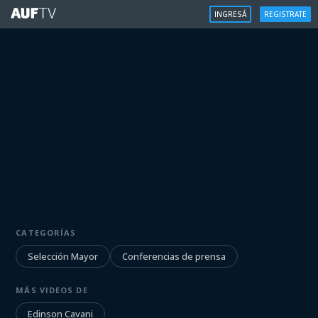
INGRESÁ
REGISTRATE
SELECCIÓN MAYOR
CATEGORÍAS
Conferencia de prensa Edinson
Cavani 2/6
Selección Mayor
Conferencias de prensa
MÁS VIDEOS DE
Iniciá sesión para ver
Edinson Cavani