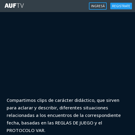
INGRESÁ
REGISTRATE
VAR
Compartimos clips de carácter didáctico, que sirven
VAR - Apertura 2022 - Nacional vs
para aclarar y describir, diferentes situaciones
Fénix (min. 32)
relacionadas a los encuentros de la correspondiente
fecha, basadas en las REGLAS DE JUEGO y el
Iniciá sesión para ver
PROTOCOLO VAR.