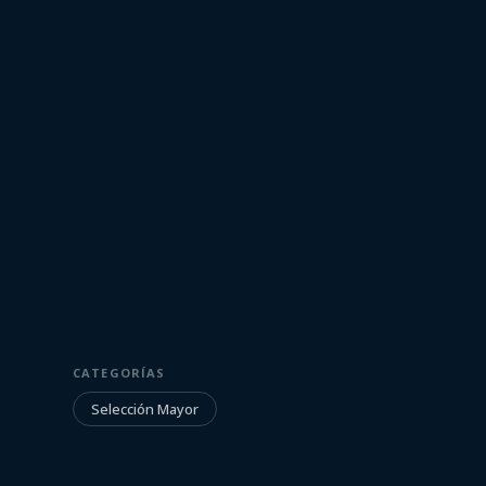
4 de junio de 2022
SELECCIÓN MAYOR
CATEGORÍAS
La Selección v
Selección Mayor