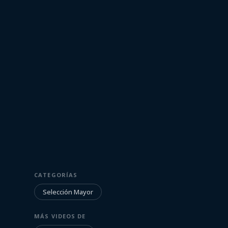
11 de junio de 2022
SELECCIÓN MAYOR
CATEGORÍAS
Ronald Araújo
Selección Mayor
Panamá
MÁS VIDEOS DE