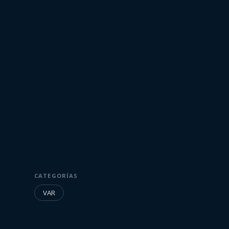
4 de julio de 2022
VAR
CATEGORÍAS
VAR - Intermed
VAR
Colonia vs Cerr