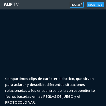
INGRESÁ
REGISTRATE
VAR
Compartimos clips de carácter didáctico, que sirven
VAR - Clausura 2022 - Peñarol vs
para aclarar y describir, diferentes situaciones
Fénix (min. 42)
relacionadas a los encuentros de la correspondiente
fecha, basadas en las REGLAS DE JUEGO y el
Iniciá sesión para ver
PROTOCOLO VAR.