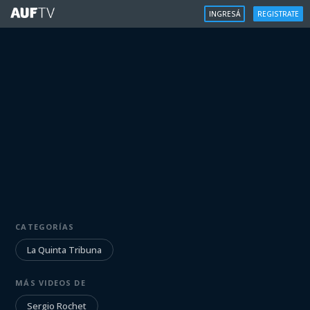
INGRESÁ
REGISTRATE
LA QUINTA TRIBUNA
CATEGORÍAS
Sergio Rochet en La Quinta Tribuna
| 4/9/22
La Quinta Tribuna
MÁS VIDEOS DE
Iniciá sesión para ver
Sergio Rochet