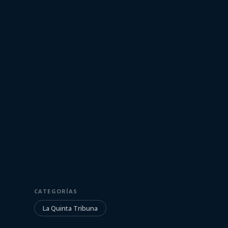
7 de setiembre de 2022
LA QUINTA TRIBUNA
La Quinta Trib
CATEGORÍAS
La Quinta Tribuna