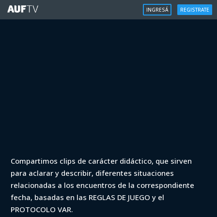
INGRESÁ
REGISTRATE
VAR
Compartimos clips de carácter didáctico, que sirven
VAR - Clausura 2022 - Defensor vs
para aclarar y describir, diferentes situaciones
Cerro Largo (min. 53)
relacionadas a los encuentros de la correspondiente
fecha, basadas en las REGLAS DE JUEGO y el
Iniciá sesión para ver
PROTOCOLO VAR.