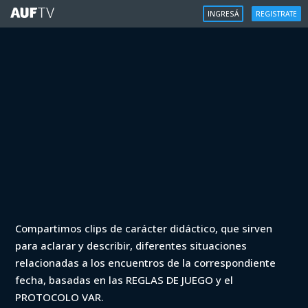
INGRESÁ
REGISTRATE
VAR
Compartimos clips de carácter didáctico, que sirven
VAR - Clausura 2022 - Cerro Largo vs
para aclarar y describir, diferentes situaciones
Albion (min. 68)
relacionadas a los encuentros de la correspondiente
fecha, basadas en las REGLAS DE JUEGO y el
Iniciá sesión para ver
PROTOCOLO VAR.