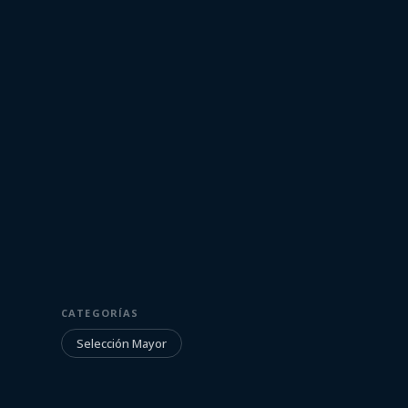
4 de junio de 2021
SELECCIÓN MAYOR
CATEGORÍAS
Entrenamiento
Selección Mayor
Celeste | 04/0