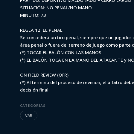
PARTIDO: DEPORTIVO MALDONADO – CERRO LARGO
73)
SITUACIÓN: NO PENAL/NO MANO
MINUTO: 73
REGLA 12: EL PENAL
Iniciá sesión para ver
Se concederá un tiro penal, siempre que un jugador c
área penal o fuera del terreno de juego como parte d
(*) TOCAR EL BALÓN CON LAS MANOS
(*) EL BALÓN TOCA EN LA MANO DEL ATACANTE y NO
ON FIELD REVIEW (OFR)
(*) Al término del proceso de revisión, el árbitro deb
decisión final.
CATEGORÍAS
VAR