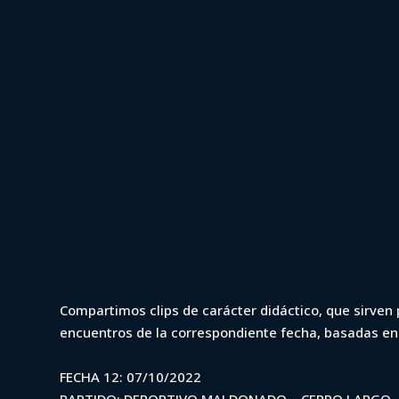
12 de octubre de 2022
VAR
VAR - Clausura
Compartimos clips de carácter didáctico, que sirven p
encuentros de la correspondiente fecha, basadas e
Maldonado vs 
FECHA 12: 07/10/2022