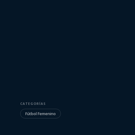
23 de octubre de 2022
FÚTBOL FEMENINO
CATEGORÍAS
Peñarol vs Liv
Fútbol Femenino