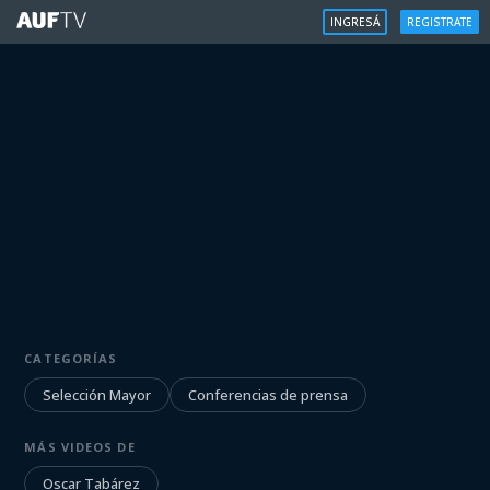
INGRESÁ
REGISTRATE
SELECCIÓN MAYOR
CATEGORÍAS
Conferencia de prensa:
Oscar Tabárez
Selección Mayor
Conferencias de prensa
MÁS VIDEOS DE
Iniciá sesión para ver
Oscar Tabárez