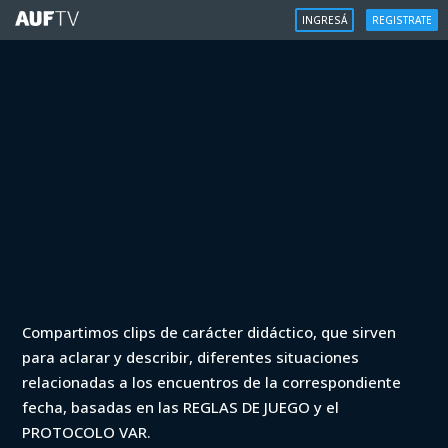
INGRESÁ
REGISTRATE
VAR - Clausura 2022 - River vs
Compartimos clips de carácter didáctico, que sirven
Torque (min. 77)
para aclarar y describir, diferentes situaciones
relacionadas a los encuentros de la correspondiente
Iniciá sesión para ver
fecha, basadas en las REGLAS DE JUEGO y el
PROTOCOLO VAR.