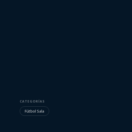
23 de octubre de 2022
FÚTBOL SALA
CATEGORÍAS
Resumen | Ur
Fútbol Sala
República