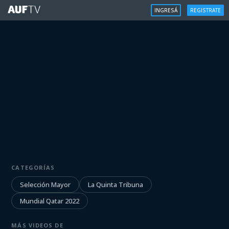
INGRESÁ
REGISTRATE
SELECCIÓN MAYOR
CATEGORÍAS
Especial Profe Ortega
Selección Mayor
La Quinta Tribuna
Mundial Qatar 2022
Iniciá sesión para ver
MÁS VIDEOS DE