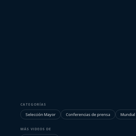
17 de noviembre de 2022
SELECCIÓN MAYOR
CATEGORÍAS
Conferencia d
Selección Mayor
Conferencias de prensa
Mundial
Olivera
MÁS VIDEOS DE