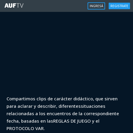
INGRESÁ
REGISTRATE
VAR
Compartimos clips de carácter didáctico, que sirven
VAR - Apertura 2023 - Fénix vs MVD
para aclarar y describir, diferentessituaciones
City Torque (min. 11)
relacionadas a los encuentros de la correspondiente
fecha, basadas en lasREGLAS DE JUEGO y el
Iniciá sesión para ver
PROTOCOLO VAR.