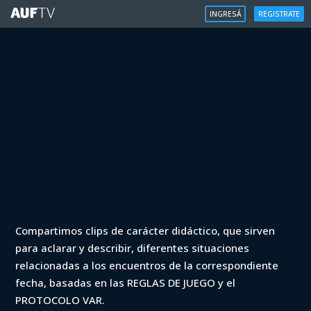
INGRESÁ
REGISTRATE
VAR
Compartimos clips de carácter didáctico, que sirven
VAR - Apertura 2023 - Danubio vs
para aclarar y describir, diferentes situaciones
Plaza Colonia (min. 83)
relacionadas a los encuentros de la correspondiente
fecha, basadas en las REGLAS DE JUEGO y el
Iniciá sesión para ver
PROTOCOLO VAR.