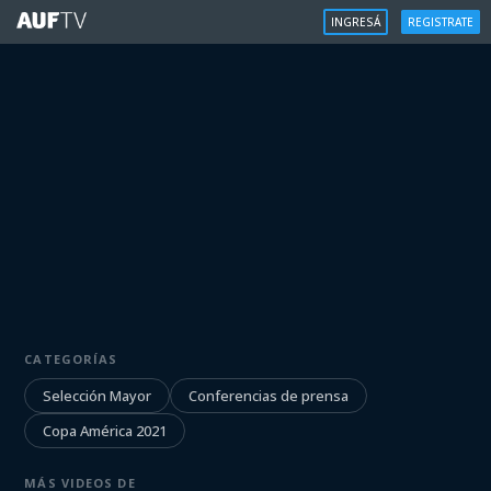
INGRESÁ
REGISTRATE
SELECCIÓN MAYOR
CATEGORÍAS
Conferencia de prensa: Facundo
Torres
Selección Mayor
Conferencias de prensa
Copa América 2021
Iniciá sesión para ver
MÁS VIDEOS DE