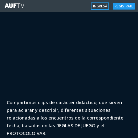
INGRESÁ
REGISTRATE
VAR
Compartimos clips de carácter didáctico, que sirven
VAR - Apertura 2023 - Plaza
para aclarar y describir, diferentes situaciones
Colonia vs Fénix (min. 47)
relacionadas a los encuentros de la correspondiente
fecha, basadas en las REGLAS DE JUEGO y el
Iniciá sesión para ver
PROTOCOLO VAR.