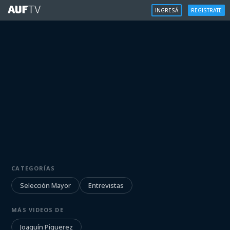
INGRESÁ
REGISTRATE
SELECCIÓN MAYOR
CATEGORÍAS
Entrevista a Joaquín Piquerez |
22/3/2023
Selección Mayor
Entrevistas
MÁS VIDEOS DE
Iniciá sesión para ver
Joaquín Piquerez