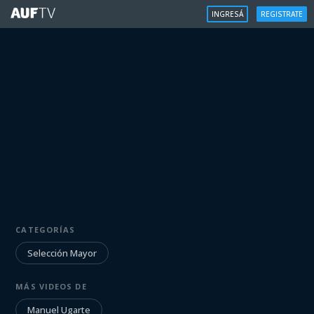
INGRESÁ
REGISTRATE
SELECCIÓN MAYOR
CATEGORÍAS
Manuel Ugarte | Uruguay vs Japón
Selección Mayor
Iniciá sesión para ver
MÁS VIDEOS DE
Manuel Ugarte