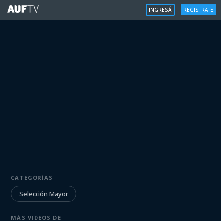
INGRESÁ
REGISTRATE
SELECCIÓN MAYOR
Entrevista | Santiago Bueno
CATEGORÍAS
Selección Mayor
Iniciá sesión para ver
MÁS VIDEOS DE