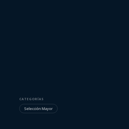
28 de marzo de 2023
SELECCIÓN MAYOR
CATEGORÍAS
La Previa | Ur
Selección Mayor