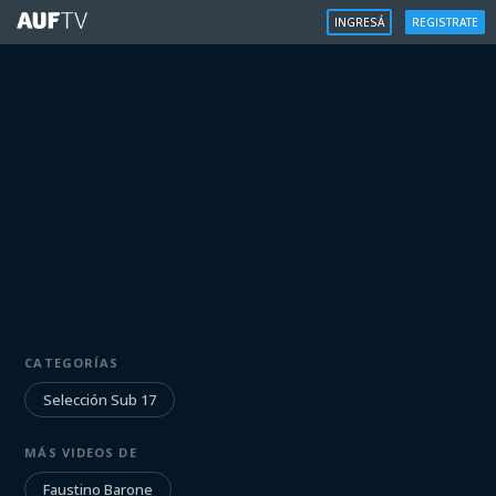
INGRESÁ
REGISTRATE
SELECCIÓN SUB 17
CATEGORÍAS
Entrevista a Faustino Barone
Selección Sub 17
Iniciá sesión para ver
MÁS VIDEOS DE
Faustino Barone