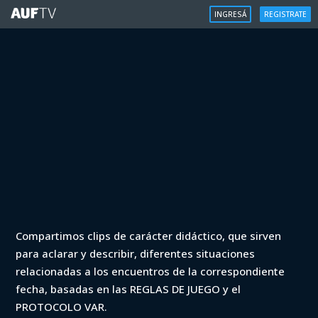
INGRESÁ
REGISTRATE
VAR
Compartimos clips de carácter didáctico, que sirven
VAR - Apertura 2023 - La Luz vs Cerro
para aclarar y describir, diferentes situaciones
(min. 75)
relacionadas a los encuentros de la correspondiente
fecha, basadas en las REGLAS DE JUEGO y el
Iniciá sesión para ver
PROTOCOLO VAR.