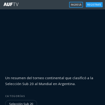
INGRESÁ
REGISTRATE
SELECCIÓN SUB 20
Un resumen del torneo continental que clasificó a la
La Película del Sudamericano
Selección Sub 20 al Mundial en Argentina.
Iniciá sesión para ver
CATEGORÍAS
Selección Sub 20