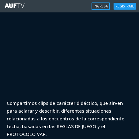
INGRESÁ
REGISTRATE
VAR
Compartimos clips de carácter didáctico, que sirven
VAR - Apertura 2023 - Fénix vs
para aclarar y describir, diferentes situaciones
Danubio (min. 45+1)
relacionadas a los encuentros de la correspondiente
fecha, basadas en las REGLAS DE JUEGO y el
Iniciá sesión para ver
PROTOCOLO VAR.