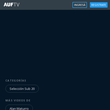
INGRESÁ
REGISTRATE
SELECCIÓN SUB 20
CATEGORÍAS
Viaje al Mundial | Alan Maturro
Selección Sub 20
Iniciá sesión para ver
MÁS VIDEOS DE
Alan Maturro