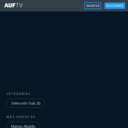
INGRESÁ
REGISTRATE
SELECCIÓN SUB 20
CATEGORÍAS
Matías Abaldo | 27/5/23
Selección Sub 20
Iniciá sesión para ver
MÁS VIDEOS DE
Matías Abaldo