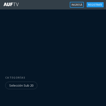
INGRESÁ
REGISTRATE
SELECCIÓN SUB 20
CATEGORÍAS
El Viaje a Santiago Del Estero
Selección Sub 20
Iniciá sesión para ver