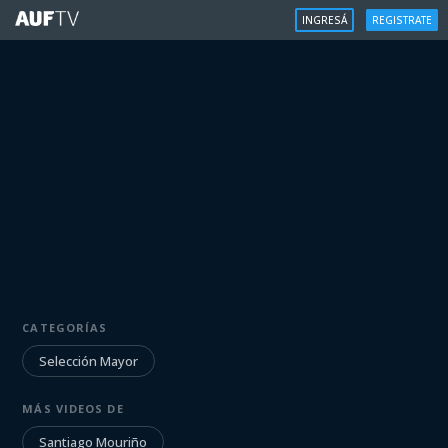
INGRESÁ
REGISTRATE
SELECCIÓN MAYOR
CATEGORÍAS
Santiago Mouriño | 7/6/2023
Selección Mayor
Iniciá sesión para ver
MÁS VIDEOS DE
Santiago Mouriño