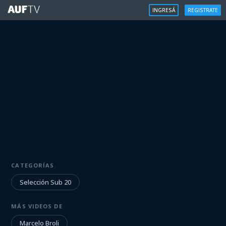
INGRESÁ
REGISTRATE
SELECCIÓN SUB 20
CATEGORÍAS
Marcelo Broli | 9/6/2023
Selección Sub 20
Iniciá sesión para ver
MÁS VIDEOS DE
Marcelo Broli