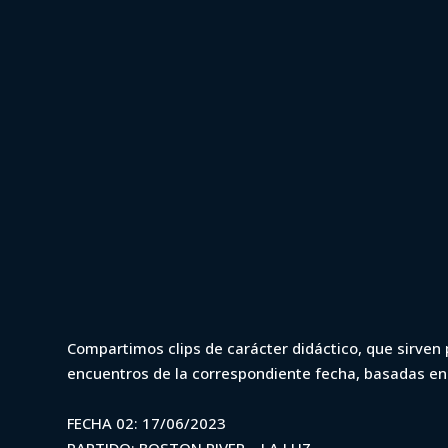
22 de junio de 2023
VAR
VAR - Intermed
Compartimos clips de carácter didáctico, que sirven p
encuentros de la correspondiente fecha, basadas e
River vs La Luz
FECHA 02: 17/06/2023