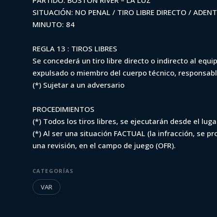
PARTIDO: BOSTON RIVER – LA LUZ
SITUACIÓN: NO PENAL / TIRO LIBRE DIRECTO / ADEN
MINUTO: 84
Iniciá sesión para ver
REGLA 13 : TIROS LIBRES
Se concederá un tiro libre directo o indirecto al equi
expulsado o miembro del cuerpo técnico, responsabl
(*) Sujetar a un adversario
PROCEDIMIENTOS
(*) Todos los tiros libres, se ejecutarán desde el lug
(*) Al ser una situación FACTUAL (la infracción, se p
una revisión, en el campo de juego (OFR).
CATEGORÍAS
VAR