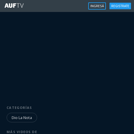
INGRESÁ
REGISTRATE
DIO LA NOTA
Facundo Briñón (Oriental) | 26/6/23
CATEGORÍAS
Dio La Nota
Iniciá sesión para ver
MÁS VIDEOS DE