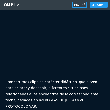
INGRESÁ
REGISTRATE
VAR
Compartimos clips de carácter didáctico, que sirven
VAR - Intermedio 2023 - Wanderers
para aclarar y describir, diferentes situaciones
vs MVD City Torque (min. 77)
relacionadas a los encuentros de la correspondiente
fecha, basadas en las REGLAS DE JUEGO y el
Iniciá sesión para ver
PROTOCOLO VAR.