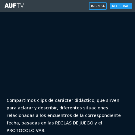
INGRESÁ
REGISTRATE
VAR
Compartimos clips de carácter didáctico, que sirven
VAR - Intermedio 2023 - Liverpool vs
para aclarar y describir, diferentes situaciones
PLaza Colonia (min. 1)
relacionadas a los encuentros de la correspondiente
fecha, basadas en las REGLAS DE JUEGO y el
Iniciá sesión para ver
PROTOCOLO VAR.