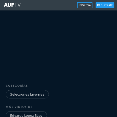
INGRESÁ
REGISTRATE
SELECCIONES JUVENILES
CATEGORÍAS
Edgardo López Báez (8/8/23)
Selecciones Juveniles
Iniciá sesión para ver
MÁS VIDEOS DE
Edgardo López Báez