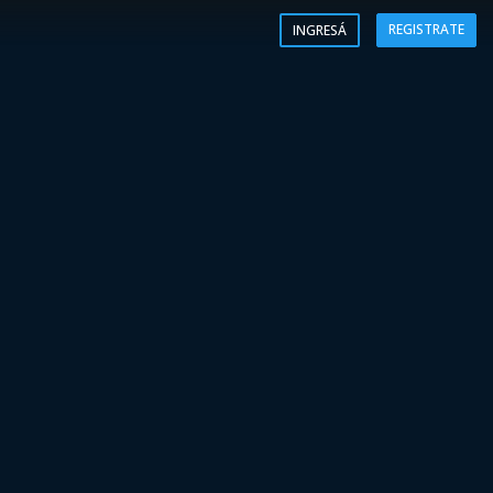
REGISTRATE
INGRESÁ