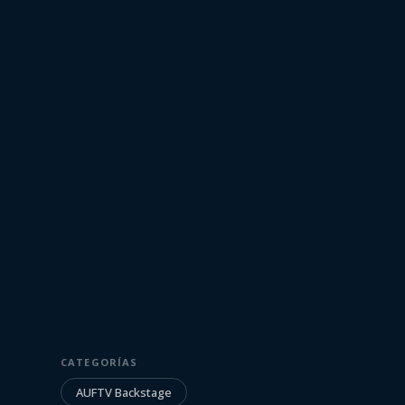
5 de abril de 2017
AUFTV BACKSTAGE
Backstage: Fot
CATEGORÍAS
América Fútbol
AUFTV Backstage