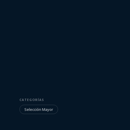
5 de setiembre de 2023
SELECCIÓN MAYOR
CATEGORÍAS
Entrenamient
Selección Mayor
Complejo Celes