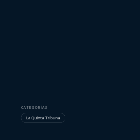
29 de setiembre de 2023
LA QUINTA TRIBUNA
CATEGORÍAS
La Quinta Trib
La Quinta Tribuna
29/9/2023