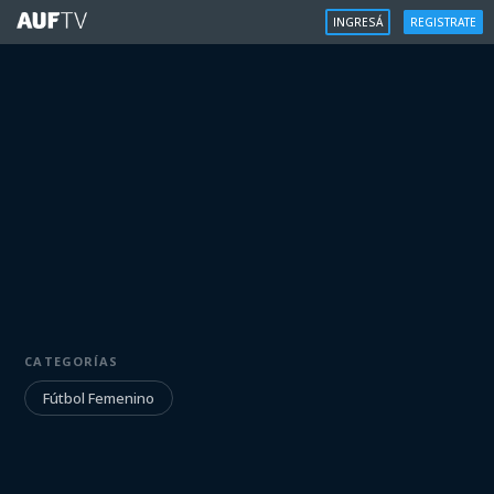
INGRESÁ
REGISTRATE
FÚTBOL FEMENINO
CATEGORÍAS
Wanderers vs Defensor
Fútbol Femenino
Iniciá sesión para ver