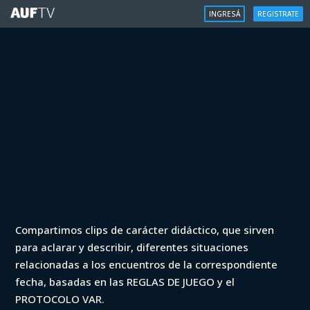
INGRESÁ
REGISTRATE
VAR
Compartimos clips de carácter didáctico, que sirven
VAR - Clausura 2023 - Cerro vs
para aclarar y describir, diferentes situaciones
Danubio (min. 59)
relacionadas a los encuentros de la correspondiente
fecha, basadas en las REGLAS DE JUEGO y el
Iniciá sesión para ver
PROTOCOLO VAR.