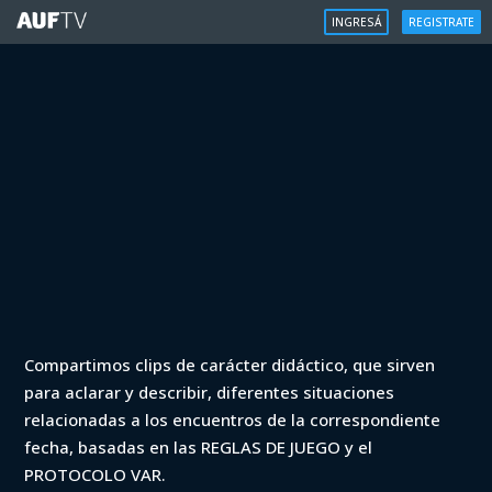
INGRESÁ
REGISTRATE
VAR
Compartimos clips de carácter didáctico, que sirven
VAR - Clausura 2023 - Wanderers vs
para aclarar y describir, diferentes situaciones
Boston River (min. 44)
relacionadas a los encuentros de la correspondiente
fecha, basadas en las REGLAS DE JUEGO y el
Iniciá sesión para ver
PROTOCOLO VAR.