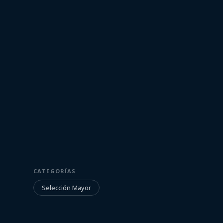
2 de setiembre de 2021
SELECCIÓN MAYOR
CATEGORÍAS
El viaje a Lima
Selección Mayor