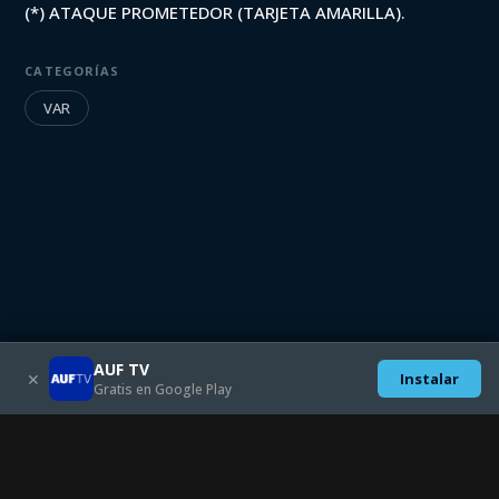
(*) ATAQUE PROMETEDOR (TARJETA AMARILLA).
CATEGORÍAS
VAR
AUF TV
✕
Instalar
Gratis en Google Play
Descargate las aplicaciones móviles:
SEGUINOS EN: