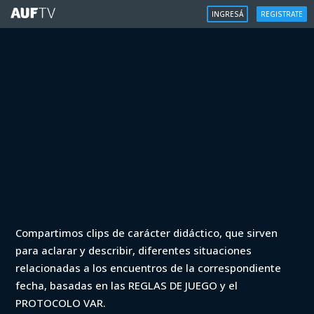
INGRESÁ
REGISTRATE
VAR
Compartimos clips de carácter didáctico, que sirven
VAR - Peñarol vs Nacional (min. 21)
para aclarar y describir, diferentes situaciones
relacionadas a los encuentros de la correspondiente
Iniciá sesión para ver
fecha, basadas en las REGLAS DE JUEGO y el
PROTOCOLO VAR.